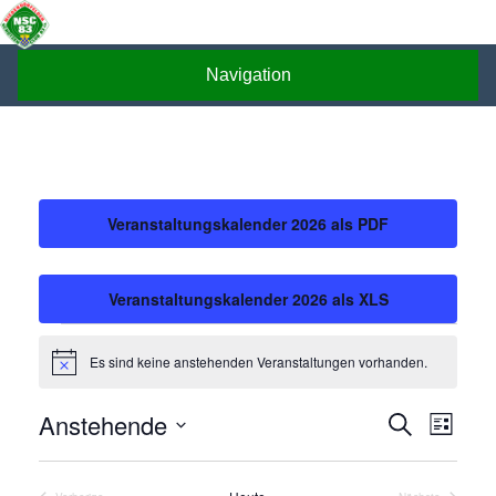
Skip
to
content
Navigation
Veranstaltungskalender 2026 als PDF
Veranstaltungskalender 2026 als XLS
Veranstaltungen
Es sind keine anstehenden Veranstaltungen vorhanden.
Hinweis
Anstehende
Suche
Veran
Veranst
Liste
Datum
Ansic
Suche
wählen.